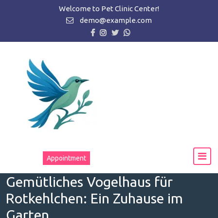
Zum
Welcome to Pet Clinic Center!
Inhalt
demo@example.com
springen
Appointment
Gemütliches Vogelhaus für
Rotkehlchen: Ein Zuhause im
Garten