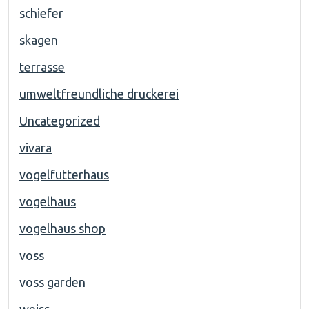
schiefer
skagen
terrasse
umweltfreundliche druckerei
Uncategorized
vivara
vogelfutterhaus
vogelhaus
vogelhaus shop
voss
voss garden