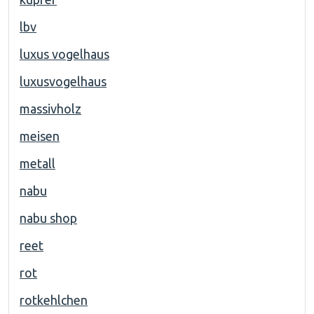
lbv
luxus vogelhaus
luxusvogelhaus
massivholz
meisen
metall
nabu
nabu shop
reet
rot
rotkehlchen