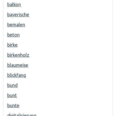
balkon
bayerische
bemalen
beton
birke
birkenholz
blaumeise
blickfang
bund
bunt
bunte
digitalisierung