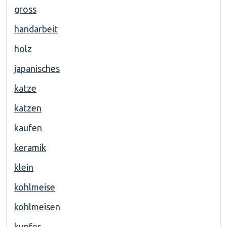
gross
handarbeit
holz
japanisches
katze
katzen
kaufen
keramik
klein
kohlmeise
kohlmeisen
kupfer