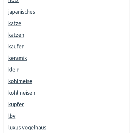
holz
japanisches
katze
katzen
kaufen
keramik
klein
kohlmeise
kohlmeisen
kupfer
lbv
luxus vogelhaus