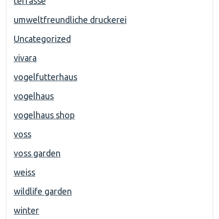
terrasse
umweltfreundliche druckerei
Uncategorized
vivara
vogelfutterhaus
vogelhaus
vogelhaus shop
voss
voss garden
weiss
wildlife garden
winter