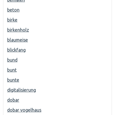
beton
birke
birkenholz
blaumeise
blickfang
bund
bunt
bunte
digitalisierung
dobar
dobar vogelhaus