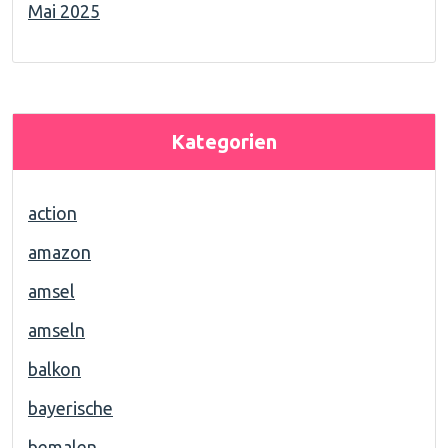
Mai 2025
Kategorien
action
amazon
amsel
amseln
balkon
bayerische
bemalen