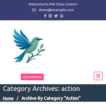
Zum
Welcome to Pet Clinic Center!
Inhalt
demo@example.com
springen
Appointment
Category Archives: action
Archive By Category "action"
Home
/