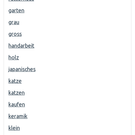
garten
grau
gross
handarbeit
holz
japanisches
katze
katzen
kaufen
keramik
klein