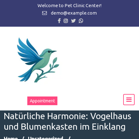
Zum
Welcome to Pet Clinic Center!
Inhalt
demo@example.com
springen
Appointment
Natürliche Harmonie: Vogelhaus
und Blumenkasten im Einklang
Home
/
Uncategorized
/