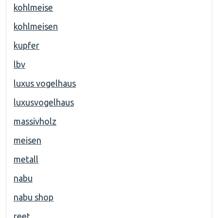
kohlmeise
kohlmeisen
kupfer
lbv
luxus vogelhaus
luxusvogelhaus
massivholz
meisen
metall
nabu
nabu shop
reet