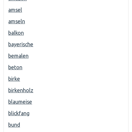
amsel
amseln
balkon
bayerische
bemalen
beton
birke
birkenholz
blaumeise
blickfang
bund