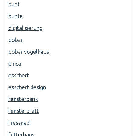
bunt
bunte
digitalisierung
dobar
dobar vogelhaus
emsa
esschert
esschert design
fensterbank
fensterbrett
fressnapf
futterhaus