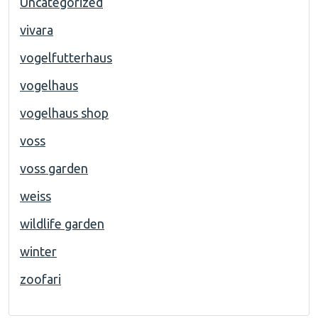
Uncategorized
vivara
vogelfutterhaus
vogelhaus
vogelhaus shop
voss
voss garden
weiss
wildlife garden
winter
zoofari