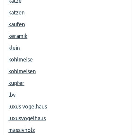
katze
katzen
kaufen
keramik
klein
kohlmeise
kohlmeisen
kupfer
lbv
luxus vogelhaus
luxusvogelhaus
massivholz