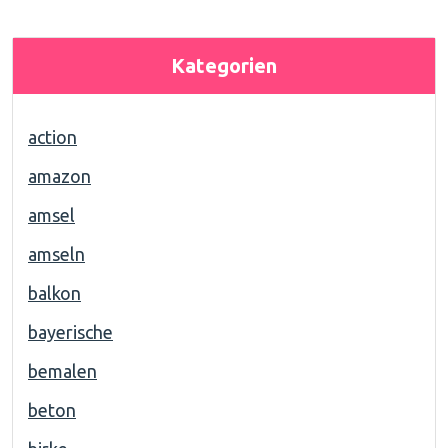
Kategorien
action
amazon
amsel
amseln
balkon
bayerische
bemalen
beton