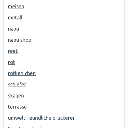
meisen
metall
nabu
nabu shop
reet
rot
rotkehlchen
schiefer
skagen
terrasse
umweltfreundliche druckerei