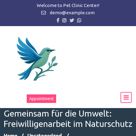
Zum
Welcome to Pet Clinic Center!
Inhalt
demo@example.com
springen
Appointment
Gemeinsam für die Umwelt:
Freiwilligenarbeit im Naturschutz
Home
/
Uncategorized
/