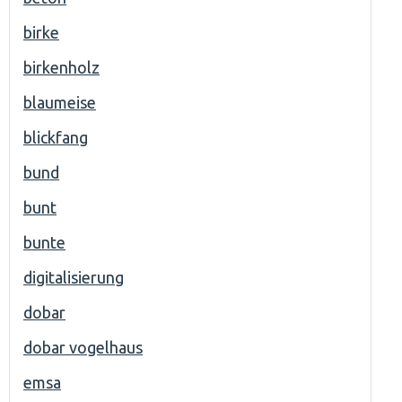
birke
birkenholz
blaumeise
blickfang
bund
bunt
bunte
digitalisierung
dobar
dobar vogelhaus
emsa