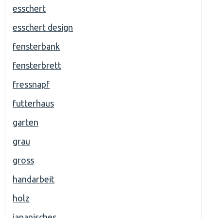
esschert
esschert design
fensterbank
fensterbrett
fressnapf
futterhaus
garten
grau
gross
handarbeit
holz
japanisches