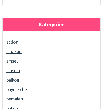
Kategorien
action
amazon
amsel
amseln
balkon
bayerische
bemalen
beton