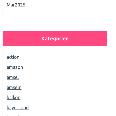
Mai 2025
Kategorien
action
amazon
amsel
amseln
balkon
bayerische