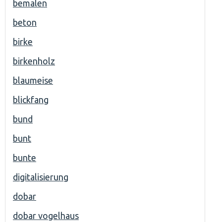
bemalen
beton
birke
birkenholz
blaumeise
blickfang
bund
bunt
bunte
digitalisierung
dobar
dobar vogelhaus