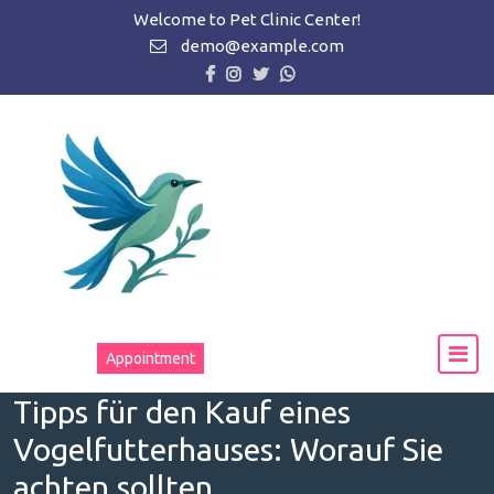
Zum
Welcome to Pet Clinic Center!
Inhalt
demo@example.com
springen
Appointment
Tipps für den Kauf eines
Vogelfutterhauses: Worauf Sie
achten sollten