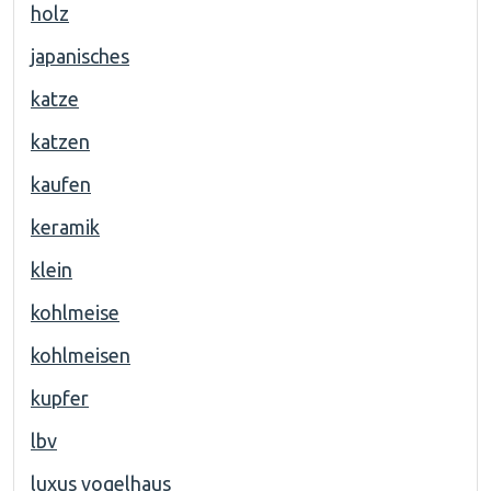
holz
japanisches
katze
katzen
kaufen
keramik
klein
kohlmeise
kohlmeisen
kupfer
lbv
luxus vogelhaus