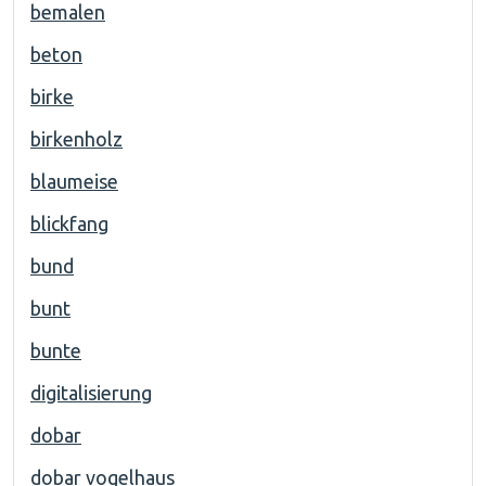
bemalen
beton
birke
birkenholz
blaumeise
blickfang
bund
bunt
bunte
digitalisierung
dobar
dobar vogelhaus