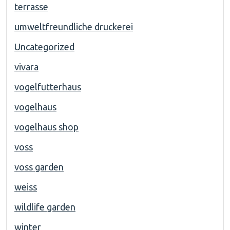
terrasse
umweltfreundliche druckerei
Uncategorized
vivara
vogelfutterhaus
vogelhaus
vogelhaus shop
voss
voss garden
weiss
wildlife garden
winter